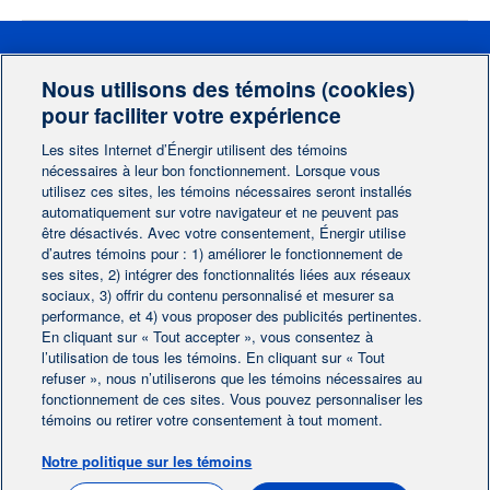
Vous souhaitez connaître
Nous utilisons des témoins (cookies)
les possibilités du GNL pour
pour faciliter votre expérience
votre entreprise?
Les sites Internet d’Énergir utilisent des témoins
nécessaires à leur bon fonctionnement. Lorsque vous
Notre équipe d'experts analysera votre situation et vous
utilisez ces sites, les témoins nécessaires seront installés
proposera des solutions adaptées.
automatiquement sur votre navigateur et ne peuvent pas
être désactivés. Avec votre consentement, Énergir utilise
Contactez-nous
d’autres témoins pour : 1) améliorer le fonctionnement de
ses sites, 2) intégrer des fonctionnalités liées aux réseaux
sociaux, 3) offrir du contenu personnalisé et mesurer sa
performance, et 4) vous proposer des publicités pertinentes.
En cliquant sur « Tout accepter », vous consentez à
l’utilisation de tous les témoins. En cliquant sur « Tout
refuser », nous n’utiliserons que les témoins nécessaires au
fonctionnement de ces sites. Vous pouvez personnaliser les
EN
témoins ou retirer votre consentement à tout moment.
Notre politique sur les témoins