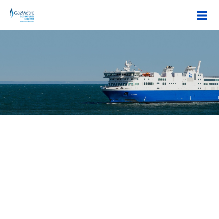
Le GNL dans le transport
maritime
Choisissez le seul carburant respectant la
réglementation des zones d'émissions contrôlées.